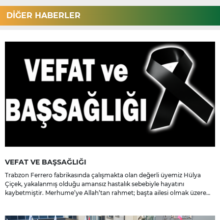
DİĞER HABERLER
VEFAT VE BAŞSAĞLIĞI
Trabzon Ferrero fabrikasında çalışmakta olan değerli üyemiz Hülya
Çiçek, yakalanmış olduğu amansız hastalık sebebiyle hayatını
kaybetmiştir. Merhume’ye Allah’tan rahmet; başta ailesi olmak üzere
yakınlarına, sevenlerine ve çalışma arkadaşlarına başsağlığı ve sabır
dileriz.