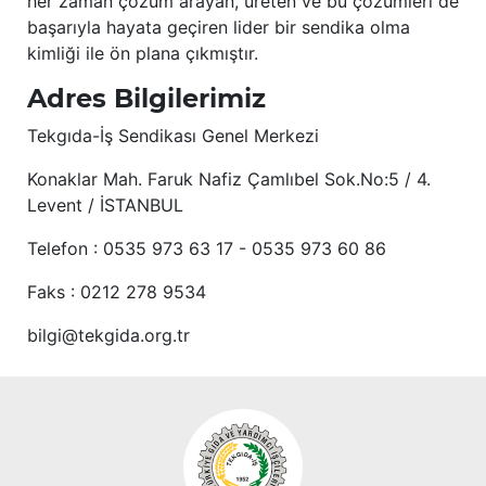
her zaman çözüm arayan, üreten ve bu çözümleri de
başarıyla hayata geçiren lider bir sendika olma
kimliği ile ön plana çıkmıştır.
Adres Bilgilerimiz
Tekgıda-İş Sendikası Genel Merkezi
Konaklar Mah. Faruk Nafiz Çamlıbel Sok.No:5 / 4.
Levent / İSTANBUL
Telefon : 0535 973 63 17 - 0535 973 60 86
Faks : 0212 278 9534
bilgi@tekgida.org.tr