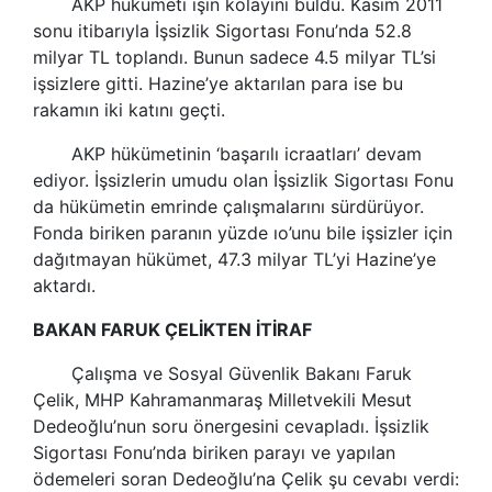
AKP hükümeti işin kolayını buldu. Kasım 2011
sonu itibarıyla İşsizlik Sigortası Fonu’nda 52.8
milyar TL toplandı. Bunun sadece 4.5 milyar TL’si
işsizlere gitti. Hazine’ye aktarılan para ise bu
rakamın iki katını geçti.
AKP hükümetinin ‘başarılı icraatları’ devam
ediyor. İşsizlerin umudu olan İşsizlik Sigortası Fonu
da hükümetin emrinde çalışmalarını sürdürüyor.
Fonda biriken paranın yüzde ıo’unu bile işsizler için
dağıtmayan hükümet, 47.3 milyar TL’yi Hazine’ye
aktardı.
BAKAN FARUK ÇELİKTEN İTİRAF
Çalışma ve Sosyal Güvenlik Bakanı Faruk
Çelik, MHP Kahramanmaraş Milletvekili Mesut
Dedeoğlu’nun soru önergesini cevapladı. İşsizlik
Sigortası Fonu’nda biriken parayı ve yapılan
ödemeleri soran Dedeoğlu’na Çelik şu cevabı verdi: