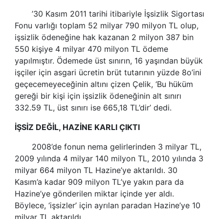
’30 Kasım 2011 tarihi itibariyle İşsizlik Sigortası
Fonu varlığı toplam 52 milyar 790 milyon TL olup,
işsizlik ödeneğine hak kazanan 2 milyon 387 bin
550 kişiye 4 milyar 470 milyon TL ödeme
yapılmıştır. Ödemede üst sınırın, 16 yaşından büyük
işçiler için
asgari ücretin
brüt tutarının yüzde 8o’ini
geçecemeyeceğinin altını çizen Çelik, ‘Bu hüküm
gereği bir kişi için işsizlik ödeneğinin alt sınırı
332.59 TL, üst sınırı ise 665,18 TL’dir’ dedi.
İŞSİZ DEĞİL, HAZİNE KARLI ÇIKTI
2008’de fonun nema gelirlerinden 3 milyar TL,
2009 yılında 4 milyar 140 milyon TL, 2010 yılında 3
milyar 664 milyon TL Hazine’ye aktarıldı. 30
Kasım’a kadar 909 milyon TL’ye yakın para da
Hazine’ye gönderilen miktar içinde yer aldı.
Böylece, ‘işsizler’ için ayrılan paradan Hazine’ye 10
milyar TL aktarıldı.