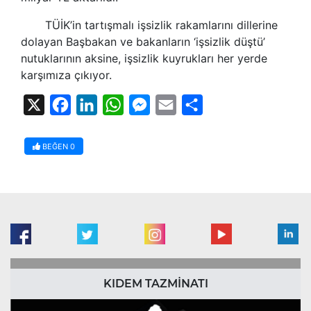
TÜİK’in tartışmalı işsizlik rakamlarını dillerine
dolayan Başbakan ve bakanların ‘işsizlik düştü’
nutuklarının aksine, işsizlik kuyrukları her yerde
karşımıza çıkıyor.
X
Facebook
LinkedIn
WhatsApp
Messenger
Email
Share
BEĞEN
0
KIDEM TAZMİNATI