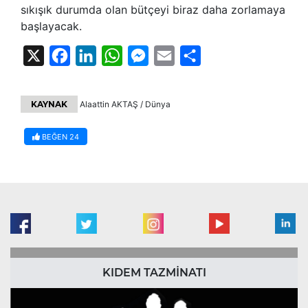
sıkışık durumda olan bütçeyi biraz daha zorlamaya
başlayacak.
X
Facebook
LinkedIn
WhatsApp
Messenger
Email
Share
KAYNAK
Alaattin AKTAŞ / Dünya
BEĞEN
24
KIDEM TAZMİNATI