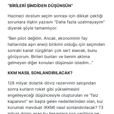
“BİRİLERİ ŞİMDİDEN DÜŞÜNSÜN”
Hazineci dostum seçim sonrası için dikkat çektiği
sorunlara ilişkin yazısını “Daha fazla uzatmayayım”
diyerek şöyle tamamlıyor:
“Ben pilot değilim. Ancak, ekonominin fay
hatlarında aşırı enerji birikimi olduğu için seçimden
sonraki kanat rüzgârları çok sert esecek, bunu
görüyorum. Birileri bunları ve benim aklıma
gelmeyen diğer konuları düşünsün istedim…”
KKM NASIL SONLANDIRILACAK?
128 milyar dolarlık döviz rezervinin satışından
sonra kurların roket gibi yükselmesini
engelleyeceği düşüncesiyle oluşturulan ve “faiz
kapanının” en başta gelen nedenlerinden olan, kur
korumalı mevduat (KKM) nasıl sonlandırılacak? 73
milyar doları aşan bu hesaplara son verilince ne