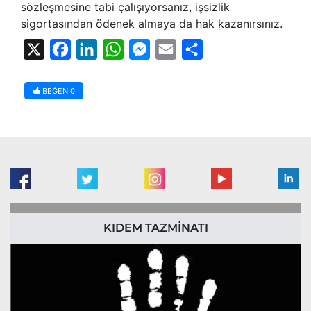
sözleşmesine tabi çalışıyorsanız, işsizlik
sigortasından ödenek almaya da hak kazanırsınız.
X
Facebook
LinkedIn
WhatsApp
Messenger
Email
Share
BEĞEN
0
KIDEM TAZMİNATI