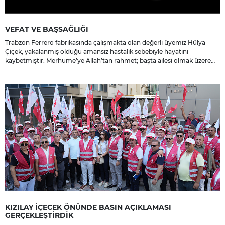
VEFAT VE BAŞSAĞLIĞI
Trabzon Ferrero fabrikasında çalışmakta olan değerli üyemiz Hülya
Çiçek, yakalanmış olduğu amansız hastalık sebebiyle hayatını
kaybetmiştir. Merhume’ye Allah’tan rahmet; başta ailesi olmak üzere
yakınlarına, sevenlerine ve çalışma arkadaşlarına başsağlığı ve sabır
dileriz.
KIZILAY İÇECEK ÖNÜNDE BASIN AÇIKLAMASI
GERÇEKLEŞTİRDİK