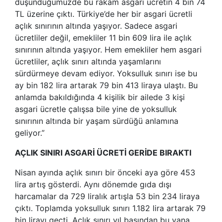
düşündüğümüzde bu rakam asgari ücretin 4 bin 74
TL üzerine çıktı. Türkiye’de her bir asgari ücretli
açlık sınırının altında yaşıyor. Sadece asgari
ücretliler değil, emekliler 11 bin 609 lira ile açlık
sınırının altında yaşıyor. Hem emekliler hem asgari
ücretliler, açlık sınırı altında yaşamlarını
sürdürmeye devam ediyor. Yoksulluk sınırı ise bu
ay bin 182 lira artarak 79 bin 413 liraya ulaştı. Bu
anlamda bakıldığında 4 kişilik bir ailede 3 kişi
asgari ücretle çalışsa bile yine de yoksulluk
sınırının altında bir yaşam sürdüğü anlamına
geliyor.”
AÇLIK SINIRI ASGARİ ÜCRETİ GERİDE BIRAKTI
Nisan ayında açlık sınırı bir önceki aya göre 453
lira artış gösterdi. Aynı dönemde gıda dışı
harcamalar da 729 liralık artışla 53 bin 234 liraya
çıktı. Toplamda yoksulluk sınırı 1.182 lira artarak 79
bin lirayı geçti. Açlık sınırı yıl başından bu yana