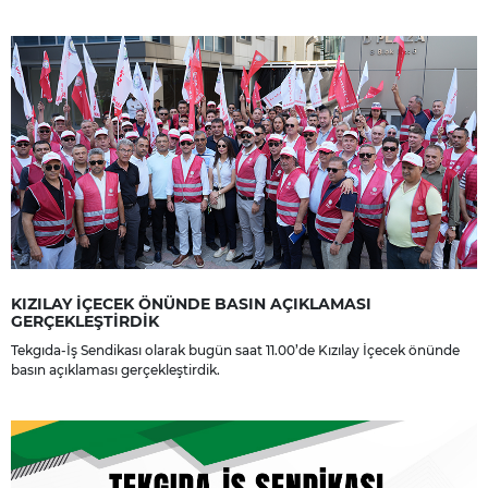
yakınlarına, sevenlerine ve çalışma arkadaşlarına başsağlığı ve sabır
dileriz.
KIZILAY İÇECEK ÖNÜNDE BASIN AÇIKLAMASI
GERÇEKLEŞTİRDİK
Tekgıda-İş Sendikası olarak bugün saat 11.00’de Kızılay İçecek önünde
basın açıklaması gerçekleştirdik.