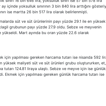
k sınırı 16 bin 646 lira, yoksulluk sınırı ise 57 bin 578 lira
ay içinde yoksulluk sınırının 3 bin 840 lira arttığını gösteriy
ırı ise martta 26 bin 517 lira olarak belirlenmişti.
malarda süt ve süt ürünlerinin payı yüzde 29.1 ile en yüksek
klagil grubunun payı yüzde 27.9 oldu. Sebze ve meyvenin
e yükseldi. Mart ayında bu oran yüzde 22.6 olarak
ek için yapılması gereken harcama tutarı ise nisanda 592 lir
 yüksek maliyeti süt ve süt ürünleri grubu oluştururken, et,
 tutarı 124.81 liraya ulaştı. Sebze ve meyve için ise günlük
ndi. Ekmek için yapılması gereken günlük harcama tutarı ise