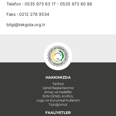
Telefon : 0535 973 63 17 - 0535 973 60 86
Faks : 0212 278 9534
bilgi@tekgida.org.tr
HAKKIMIZDA
Tarihçe
Genel Başkanlarımız
Amaç ve Hedefler
SON GENEL KURUL
Logo ve Kurumsal Kullanım
Tüzüğümüz
FAALİYETLER