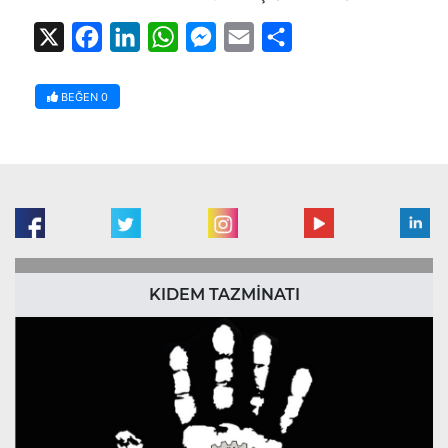
X
Facebook
LinkedIn
WhatsApp
Messenger
Email
Share
BEĞEN
0
KIDEM TAZMİNATI