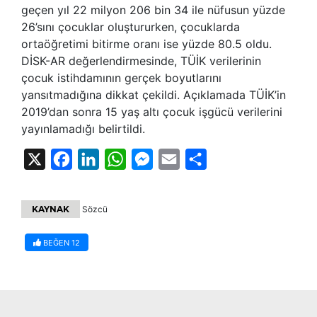
geçen yıl 22 milyon 206 bin 34 ile nüfusun yüzde
26’sını çocuklar oluştururken, çocuklarda
ortaöğretimi bitirme oranı ise yüzde 80.5 oldu.
DİSK-AR değerlendirmesinde, TÜİK verilerinin
çocuk istihdamının gerçek boyutlarını
yansıtmadığına dikkat çekildi. Açıklamada TÜİK’in
2019’dan sonra 15 yaş altı çocuk işgücü verilerini
yayınlamadığı belirtildi.
X
Facebook
LinkedIn
WhatsApp
Messenger
Email
Share
KAYNAK
Sözcü
BEĞEN
12