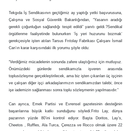
Tekgıda İş Sendikasının geçtiğimiz ay yaptığı yetki başvurusuna,
Çalışma ve Sosyal Güvenlik Bakanlığından, “Yasanın aradığı
gerekli çoğunluğun sağlandığı tespit edildi” yanıtı geldi.?Sendikal
örgütlenme faaliyetinde bulunurken ‘İş yeri huzurunu bozmak’
gerekçesiyle işten atılan Tarsus Frıtolay Fabrikası Çalışanı İsmail
Can’ın karar karşısındaki ilk yorumu şöyle oldu:
“Verdiğimiz mücadelenin sonunda zafere ulaştığımız için mutluyuz.
Önümüzdeki günlerde sendikamızla işveren arasında
toplusözleşme gerçekleştirilecek, ama biz işten çıkarılan üç işçinin
ve çalışan diğer işçi arkadaşlarımızın sendikamızdan talebi; önce
işe iademizin sağlanması sonra toplu sözleşmenin yapılmasıdır.”
Can ayrıca, Emek Partisi ve Evrensel gazetesinin desteğinin
başarılarına büyük katkı sunduğunu söyledi.Frito Lay, dünya
pazarının yüzde 80’ini kontrol ediyor. Başta Doritos, Lay’s,
Cheetos , Ruffles, Ala Turca, Çerezza ve Rocco olmak üzere 22