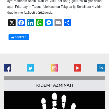
ayrı markanın sahibi olan ve yıllık net satış geliri 65 milyar doları
aşan Frito Lay’ın Tarsus fabrikasında Tekgıda-İş Sendikası 4 yıldır
örgütlenme faaliyeti yürütüyordu.
X
Facebook
LinkedIn
WhatsApp
Messenger
Email
Share
BEĞEN
0
KIDEM TAZMİNATI