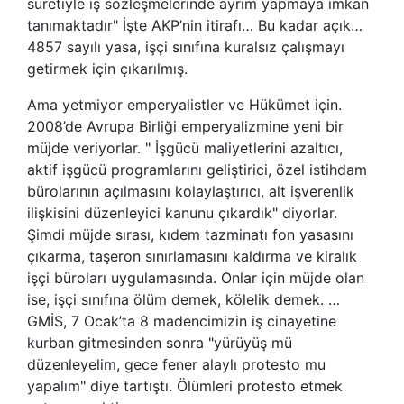
suretiyle iş sözleşmelerinde ayrım yapmaya imkan
tanımaktadır" İşte AKP’nin itirafı… Bu kadar açık…
4857 sayılı yasa, işçi sınıfına kuralsız çalışmayı
getirmek için çıkarılmış.
Ama yetmiyor emperyalistler ve Hükümet için.
2008’de Avrupa Birliği emperyalizmine yeni bir
müjde veriyorlar. " İşgücü maliyetlerini azaltıcı,
aktif işgücü programlarını geliştirici, özel istihdam
bürolarının açılmasını kolaylaştırıcı, alt işverenlik
ilişkisini düzenleyici kanunu çıkardık" diyorlar.
Şimdi müjde sırası, kıdem tazminatı fon yasasını
çıkarma, taşeron sınırlamasını kaldırma ve kiralık
işçi büroları uygulamasında. Onlar için müjde olan
ise, işçi sınıfına ölüm demek, kölelik demek. …
GMİS, 7 Ocak’ta 8 madencimizin iş cinayetine
kurban gitmesinden sonra "yürüyüş mü
düzenleyelim, gece fener alaylı protesto mu
yapalım" diye tartıştı. Ölümleri protesto etmek