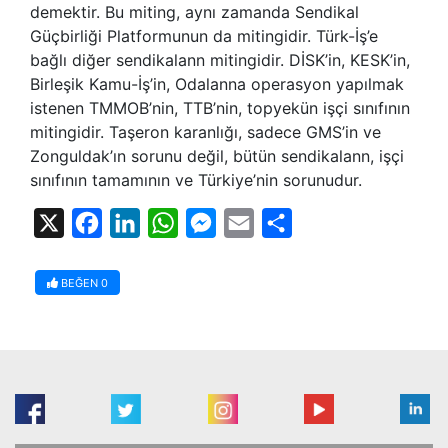
demektir. Bu miting, aynı zamanda Sendikal
Güçbirliği Platformunun da mitingidir. Türk-İş’e
bağlı diğer sendikalann mitingidir. DİSK’in, KESK’in,
Birleşik Kamu-İş’in, Odalanna operasyon yapılmak
istenen TMMOB’nin, TTB’nin, topyekün işçi sınıfının
mitingidir. Taşeron karanlığı, sadece GMS’in ve
Zonguldak’ın sorunu değil, bütün sendikalann, işçi
sınıfının tamamının ve Türkiye’nin sorunudur.
X
Facebook
LinkedIn
WhatsApp
Messenger
Email
Share
BEĞEN
0