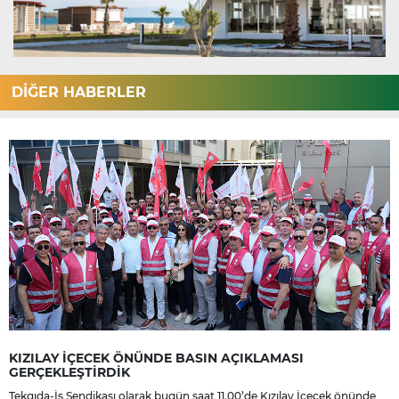
DİĞER HABERLER
KIZILAY İÇECEK ÖNÜNDE BASIN AÇIKLAMASI
GERÇEKLEŞTİRDİK
Tekgıda-İş Sendikası olarak bugün saat 11.00’de Kızılay İçecek önünde