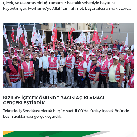
Çiçek, yakalanmış olduğu amansız hastalık sebebiyle hayatını
kaybetmiştir. Merhume’ye Allah’tan rahmet; başta ailesi olmak üzere
yakınlarına, sevenlerine ve çalışma arkadaşlarına başsağlığı ve sabır
dileriz.
KIZILAY İÇECEK ÖNÜNDE BASIN AÇIKLAMASI
GERÇEKLEŞTİRDİK
Tekgıda-İş Sendikası olarak bugün saat 11.00’de Kızılay İçecek önünde
basın açıklaması gerçekleştirdik.