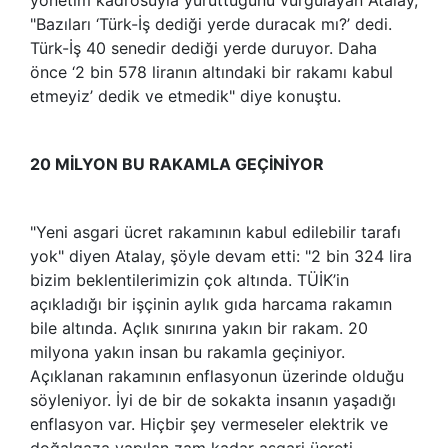
"Bazıları ‘Türk-İş dediği yerde duracak mı?’ dedi.
Türk-İş 40 senedir dediği yerde duruyor. Daha
önce ‘2 bin 578 liranın altındaki bir rakamı kabul
etmeyiz’ dedik ve etmedik" diye konuştu.
20 MİLYON BU RAKAMLA GEÇİNİYOR
"Yeni asgari ücret rakamının kabul edilebilir tarafı
yok" diyen Atalay, şöyle devam etti: "2 bin 324 lira
bizim beklentilerimizin çok altında. TÜİK’in
açıkladığı bir işçinin aylık gıda harcama rakamın
bile altında. Açlık sınırına yakın bir rakam. 20
milyona yakın insan bu rakamla geçiniyor.
Açıklanan rakamının enflasyonun üzerinde olduğu
söyleniyor. İyi de bir de sokakta insanın yaşadığı
enflasyon var. Hiçbir şey vermeseler elektrik ve
doğalgaza yapılan zam kadar asgari ücreti