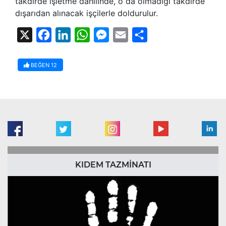
takdirde işletme dahilinde, o da olmadığı takdirde
dışarıdan alınacak işçilerle doldurulur.
X
Facebook
LinkedIn
WhatsApp
Messenger
Email
Share
BEĞEN
12
KIDEM TAZMİNATI