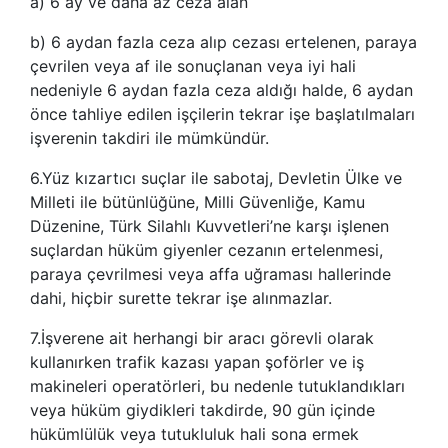
a) 6 ay ve daha az ceza alan
b) 6 aydan fazla ceza alıp cezası ertelenen, paraya
çevrilen veya af ile sonuçlanan veya iyi hali
nedeniyle 6 aydan fazla ceza aldığı halde, 6 aydan
önce tahliye edilen işçilerin tekrar işe başlatılmaları
işverenin takdiri ile mümkündür.
6.Yüz kızartıcı suçlar ile sabotaj, Devletin Ülke ve
Milleti ile bütünlüğüne, Milli Güvenliğe, Kamu
Düzenine, Türk Silahlı Kuvvetleri’ne karşı işlenen
suçlardan hüküm giyenler cezanın ertelenmesi,
paraya çevrilmesi veya affa uğraması hallerinde
dahi, hiçbir surette tekrar işe alınmazlar.
7.İşverene ait herhangi bir aracı görevli olarak
kullanırken trafik kazası yapan şoförler ve iş
makineleri operatörleri, bu nedenle tutuklandıkları
veya hüküm giydikleri takdirde, 90 gün içinde
hükümlülük veya tutukluluk hali sona ermek