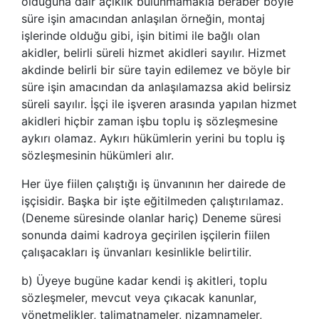
olduğuna dair açıklık bulunmamakla beraber böyle
süre işin amacından anlaşılan örneğin, montaj
işlerinde olduğu gibi, işin bitimi ile bağlı olan
akidler, belirli süreli hizmet akidleri sayılır. Hizmet
akdinde belirli bir süre tayin edilemez ve böyle bir
süre işin amacından da anlaşılamazsa akid belirsiz
süreli sayılır. İşçi ile işveren arasında yapılan hizmet
akidleri hiçbir zaman işbu toplu iş sözleşmesine
aykırı olamaz. Aykırı hükümlerin yerini bu toplu iş
sözleşmesinin hükümleri alır.
Her üye fiilen çalıştığı iş ünvanının her dairede de
işçisidir. Başka bir işte eğitilmeden çalıştırılamaz.
(Deneme süresinde olanlar hariç) Deneme süresi
sonunda daimi kadroya geçirilen işçilerin fiilen
çalışacakları iş ünvanları kesinlikle belirtilir.
b) Üyeye bugüne kadar kendi iş akitleri, toplu
sözleşmeler, mevcut veya çıkacak kanunlar,
yönetmelikler, talimatnameler, nizamnameler,