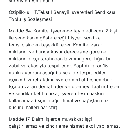
suretiyle tesbit edilir.
Öziplik-İş – T.Tekstil Sanayii İşverenleri Sendikası
Toplu İş Sözleşmesi
Madde 64. Komite, işverence tayin edilecek 2 kişi
ile sendikanın göstereceği 1 işyeri sendika
temsilcisinden teşekkül eder. Komite, zarar
miktarını ve bunda kusur derecesine göre ne
miktarının işçi tarafından tazmini gerektiğini bir
zabıt varakasıyla tespit eder. Yaptığı zarar 15
günlük ücretini aştığı bu şekilde tespit edilen
işçinin hizmet akdini işveren derhal feshedebilir.
İşçi bu zararı derhal öder ve ödemeyi taahhüt eder
ve sendika kefil olursa, işveren fesih hakkını
kullanamaz (işçinin ağır ihmal ve bağışlanmaz
kusurlu halleri hariçtir).
Madde 17. Daimi işlerde muvakkat işçi
çalıştırılamaz ve zincirleme hizmet akdi yapılamaz.