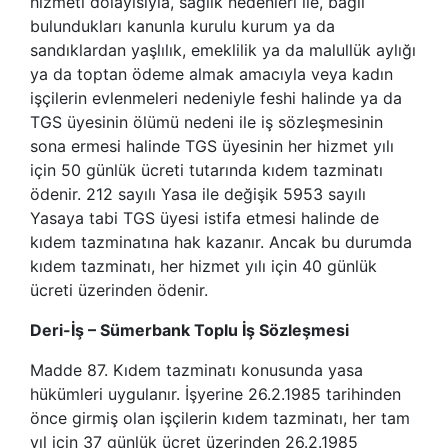
hizmeti dolayısıyla, sağlık nedenleri ile, bağlı
bulundukları kanunla kurulu kurum ya da
sandıklardan yaşlılık, emeklilik ya da malullük aylığı
ya da toptan ödeme almak amacıyla veya kadın
işçilerin evlenmeleri nedeniyle feshi halinde ya da
TGS üyesinin ölümü nedeni ile iş sözleşmesinin
sona ermesi halinde TGS üyesinin her hizmet yılı
için 50 günlük ücreti tutarında kıdem tazminatı
ödenir. 212 sayılı Yasa ile değişik 5953 sayılı
Yasaya tabi TGS üyesi istifa etmesi halinde de
kıdem tazminatına hak kazanır. Ancak bu durumda
kıdem tazminatı, her hizmet yılı için 40 günlük
ücreti üzerinden ödenir.
Deri-İş – Sümerbank Toplu İş Sözleşmesi
Madde 87. Kıdem tazminatı konusunda yasa
hükümleri uygulanır. İşyerine 26.2.1985 tarihinden
önce girmiş olan işçilerin kıdem tazminatı, her tam
yıl için 37 günlük ücret üzerinden 26.2.1985