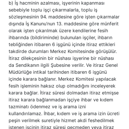
b) İş hacminin azalması, işyerinin kapanması
sebebiyle toplu işçi çıkarmalarla, toplu iş
sözleşmesinin 94. maddesine göre işten çıkarmalar
dışında İş Kanunu’nun 13. maddesine göre münferit
olarak işten çıkarılmak üzere kendilerine fesih
ihbarında (bildiriminde) bulunulan işçiler, ihbarın
tebliğinden itibaren 6 işgünü içinde itiraz ettikleri
takdirde durumları Merkez Komitesinde görüşülür.
İtiraz dilekçesinin bir nüshası işyerine bir nüshası
da Sendikanın ilgili Şubesine verilir. Ve itiraz Genel
Müdürlüğe intikal tarihinden itibaren 6 işgünü
içinde karara bağlanır. Merkez Komitesi yapılacak
fesih işleminin haksız olup olmadığını inceleyerek
karara bağlar. İtiraz süresi dolmadan itiraz etmişse
itiraz karara bağlanmadan işçiye ihbar ve kıdem
tazminatı ödenmez ve iş arama izni
kullandırılamaz. İhbar, kıdem ve iş arama izin ücreti
peşin verilmek suretiyle hizmet akdi feshedilmek
istenen işçinin itiraz süresi geçmeden veya itiraz