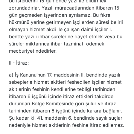
bu isteklerini 15 gün önce yazı ile bildirmek
zorundadırlar. Yazılı müracaatlarından itibaren 15
gün geçmeden işyerinden ayrılamaz. Bu fıkra
hükmünü yerine getirmeyen işçilerden süresi belirli
olmayan hizmet akdi ile çalışan daimi işçiler I.
bentte yazılı ihbar sürelerine riayet etmek veya bu
süreler miktarınca ihbar tazminatı ödemek
mecburiyetindedirler.
III- İtiraz:
a) İş Kanunu’nun 17. maddesinin II. bendinde yazılı
sebeplerle hizmet akitleri feshedilen işçiler hizmet
akitlerinin feshinin kendilerine tebliği tarihinden
itibaren 6 işgünü içinde itiraz ettikleri takdirde
durumları Bölge Komitesinde görüşülür ve itiraz
tarihinden itibaren 6 işgünü içinde karara bağlanır.
Şu kadar ki, 41. maddenin 6. bendinde sayılı suçlar
nedeniyle hizmet akitlerinin feshine itiraz edilemez.