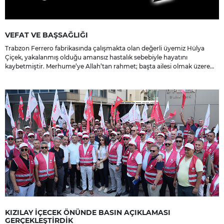
VEFAT VE BAŞSAĞLIĞI
Trabzon Ferrero fabrikasında çalışmakta olan değerli üyemiz Hülya
Çiçek, yakalanmış olduğu amansız hastalık sebebiyle hayatını
kaybetmiştir. Merhume’ye Allah’tan rahmet; başta ailesi olmak üzere
yakınlarına, sevenlerine ve çalışma arkadaşlarına başsağlığı ve sabır
dileriz.
KIZILAY İÇECEK ÖNÜNDE BASIN AÇIKLAMASI
GERÇEKLEŞTİRDİK