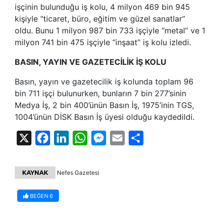
işçinin bulunduğu iş kolu, 4 milyon 469 bin 945
kişiyle “ticaret, büro, eğitim ve güzel sanatlar”
oldu. Bunu 1 milyon 987 bin 733 işçiyle “metal” ve 1
milyon 741 bin 475 işçiyle “inşaat” iş kolu izledi.
BASIN, YAYIN VE GAZETECİLİK İŞ KOLU
Basın, yayın ve gazetecilik iş kolunda toplam 96
bin 711 işçi bulunurken, bunların 7 bin 277’sinin
Medya İş, 2 bin 400’ünün Basın İş, 1975’inin TGS,
1004’ünün DİSK Basın İş üyesi olduğu kaydedildi.
X
Facebook
LinkedIn
WhatsApp
Messenger
Email
Share
KAYNAK
Nefes Gazetesi
BEĞEN
6