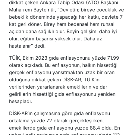
dikkat çeken Ankara Tabip Odası (ATO) Başkanı
Muharrem Baytemür, “Devletin; bireye çocukluk ve
bebeklik döneminde yapacağı her katkı, devlete 7
kat geri döner. Birey hem bedensel hem ruhsal
açıdan daha sağlıklı olur. Beyin gelişimi daha iyi
olur, eğitim başarısı yüksek olur. Daha az
hastalanır” dedi.
TÜİK, Ekim 2023 gıda enflasyonunu yüzde 71.99
olarak açıkladı. Bu enflasyonun, halkın hissettiği
gerçek enflasyonu yansıtmaktan uzak bir oran
olduğuna dikkat çeken DİSK-AR, TÜİK’in
verilerinden yararlanarak emeklilerin ve dar
gelirlilerin hissettiği gıda enflasyonunu yeniden
hesapladı.
DİSK-AR’ın çalışmasına göre gıda enflasyonu
ortalama yüzde 72 olarak gerçekleşirken,
emeklilerde gıda enflasyonu yüzde 88.4 oldu. En
yoksul gelir grubunun gıda enflasyonu yüzde 113