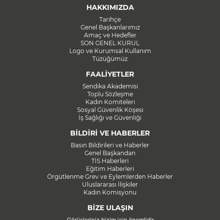
HAKKIMIZDA
Tarihçe
Genel Başkanlarımız
Amaç ve Hedefler
SON GENEL KURUL
Logo ve Kurumsal Kullanım
Tüzüğümüz
FAALİYETLER
Sendika Akademisi
Toplu Sözleşme
Kadın Komiteleri
Sosyal Güvenlik Köşesi
İş Sağlığı ve Güvenliği
BİLDİRİ VE HABERLER
Basın Bildirileri ve Haberler
Genel Başkandan
TİS Haberleri
Eğitim Haberleri
Örgütlenme Grev ve Eylemlerden Haberler
Uluslararası İlişkiler
Kadın Komisyonu
BİZE ULAŞIN
Görüşleriniz bizim için önemlidir