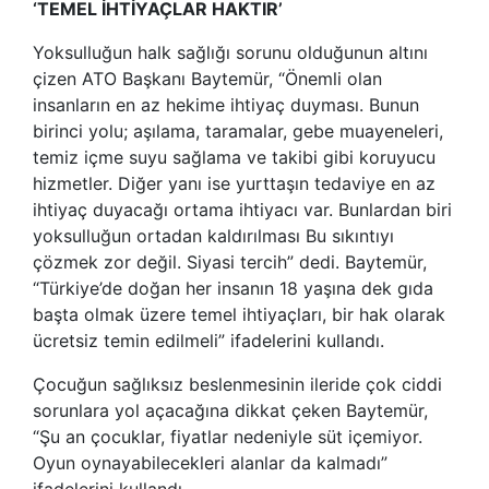
‘TEMEL İHTİYAÇLAR HAKTIR’
Yoksulluğun halk sağlığı sorunu olduğunun altını
çizen ATO Başkanı Baytemür, “Önemli olan
insanların en az hekime ihtiyaç duyması. Bunun
birinci yolu; aşılama, taramalar, gebe muayeneleri,
temiz içme suyu sağlama ve takibi gibi koruyucu
hizmetler. Diğer yanı ise yurttaşın tedaviye en az
ihtiyaç duyacağı ortama ihtiyacı var. Bunlardan biri
yoksulluğun ortadan kaldırılması Bu sıkıntıyı
çözmek zor değil. Siyasi tercih” dedi. Baytemür,
“Türkiye’de doğan her insanın 18 yaşına dek gıda
başta olmak üzere temel ihtiyaçları, bir hak olarak
ücretsiz temin edilmeli” ifadelerini kullandı.
Çocuğun sağlıksız beslenmesinin ileride çok ciddi
sorunlara yol açacağına dikkat çeken Baytemür,
“Şu an çocuklar, fiyatlar nedeniyle süt içemiyor.
Oyun oynayabilecekleri alanlar da kalmadı”
ifadelerini kullandı.