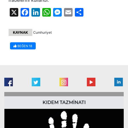
X
Facebook
LinkedIn
WhatsApp
Messenger
Email
Share
KAYNAK
Cumhuriyet
BEĞEN
18
KIDEM TAZMİNATI