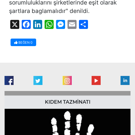
sorumluluklarını şirketlerinde eşit olarak
şartlara baglamalıdır" denildi.
X
Facebook
LinkedIn
WhatsApp
Messenger
Email
Share
BEĞEN
0
KIDEM TAZMİNATI