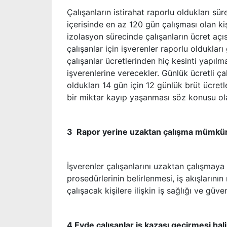
Çalışanların istirahat raporlu oldukları sü
içerisinde en az 120 gün çalışması olan kiş
izolasyon sürecinde çalışanların ücret aç
çalışanlar için işverenler raporlu olduklar
çalışanlar ücretlerinden hiç kesinti yapıl
işverenlerine verecekler. Günlük ücretli ça
oldukları 14 gün için 12 günlük brüt ücret
bir miktar kayıp yaşanması söz konusu ola
3 Rapor yerine uzaktan çalışma mümk
İşverenler çalışanlarını uzaktan çalışmaya
prosedürlerinin belirlenmesi, iş akışların
çalışacak kişilere ilişkin iş sağlığı ve gü
4 Evde çalışanlar iş kazası geçirmesi hal