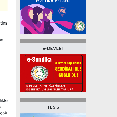
tina
an
E-DEVLET
i
ikle
k
TESİS
 çok