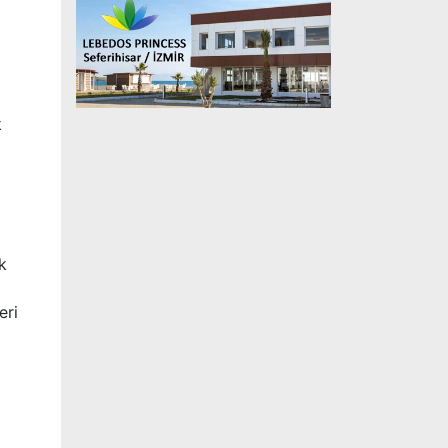
k
k
eri