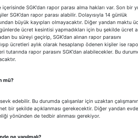
re içerisinde SGK’dan rapor parası alma hakları var. Son bir yı
iler SGK’dan rapor parası alabilir. Dolayısıyla 14 günlük
ısından büyük kayıpları olmayacaktır. Diğer yandan maktu üc
ı günlerde ücret kesintisi yapmadıkları için bu şekilde ücret a
madan bu süreyi geçirip, SGK’dan alınan rapor parasını
lışıp ücretleri aylık olarak hesaplanıp ödenen kişiler ise rapo
leri tutarında rapor parasını SGK’dan alabilecekler. Bu duru
caktır.
ün mü?
 sevk edebilir. Bu durumda çalışanlar için uzaktan çalışmanı
ın net bir şekilde açıklanması gerekecektir. Diğer yandan evd
venliği yönünden de tedbir alınması gerekiyor.
inde ne yapılmalı?