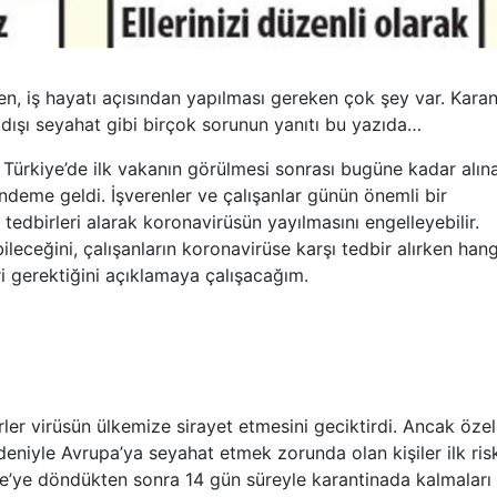
en, iş hayatı açısından yapılması gereken çok şey var. Karan
rtdışı seyahat gibi birçok sorunun yanıtı bu yazıda…
. Türkiye’de ilk vakanın görülmesi sonrası bugüne kadar alın
ndeme geldi. İşverenler ve çalışanlar günün önemli bir
tedbirleri alarak koronavirüsün yayılmasını engelleyebilir.
leceğini, çalışanların koronavirüse karşı tedbir alırken hang
i gerektiğini açıklamaya çalışacağım.
rler virüsün ülkemize sirayet etmesini geciktirdi. Ancak özell
niyle Avrupa’ya seyahat etmek zorunda olan kişiler ilk ris
iye’ye döndükten sonra 14 gün süreyle karantinada kalmaları