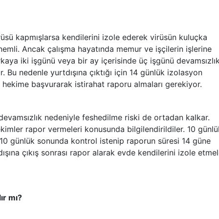
rüsü kapmışlarsa kendilerini izole ederek virüsün kuluçka
nemli. Ancak çalışma hayatında memur ve işçilerin işlerine
rkaya iki işgünü veya bir ay içerisinde üç işgünü devamsızlı
r. Bu nedenle yurtdışına çıktığı için 14 günlük izolasyon
r hekime başvurarak istirahat raporu almaları gerekiyor.
 devamsızlık nedeniyle feshedilme riski de ortadan kalkar.
imler rapor vermeleri konusunda bilgilendirildiler. 10 günlü
. 10 günlük sonunda kontrol istenip raporun süresi 14 güne
tdışına çıkış sonrası rapor alarak evde kendilerini izole etmel
ır mı?