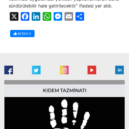
sürdürülebilir hale getirilecektir” ifadesi yer aldı.
X
Facebook
LinkedIn
WhatsApp
Messenger
Email
Share
BEĞEN
0
KIDEM TAZMİNATI