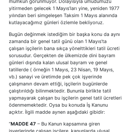
mümkün görünmüyor. Dolayısıyla umudumuzu
yitirmeden gelecek 1 Mayıs’ları yine, yeniden 1977
yılından beri simgeleşen Taksim 1 Mayıs alanında
kutlayacağımız günleri özlemle bekliyoruz.
Bugün değinmek istediğim bir başka konu da aynı
zamanda bir genel tatil günü olan 1 Mayıs’ta
çalışan işçilerin bana sıkça yönelttikleri tatil ücreti
sorusudur. Gerçekten de ülkemizde dini bayram
günleri dışında kalan ulusal bayram ve genel
tatillerde ( örneğin 1 Mayıs, 23 Nisan, 19 Mayıs,
vb.) sanayi ve üretimde pek çok işyerinde
çalışmanın devam ettiği, işçilerin bugünlerde
çalıştırıldığı bilinmektedir. Bununla birlikte tatil
yapmayarak çalışan bu işçilerin genel tatil ücretleri
ödenmemektedir. Oysa bu konuda İş Kanunu
açıktır. İlgili madde aynen aşağıdaki gibidir:
“
MADDE 47
– Bu Kanun kapsamına giren
işyerlerinde çalışan işçilere, kanunlarda ulusal