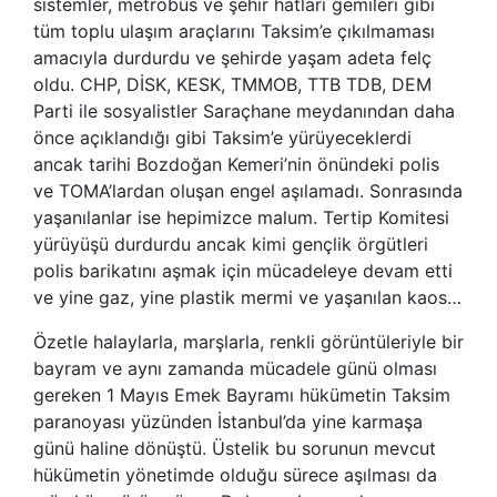
sistemler, metrobüs ve şehir hatları gemileri gibi
tüm toplu ulaşım araçlarını Taksim’e çıkılmaması
amacıyla durdurdu ve şehirde yaşam adeta felç
oldu. CHP, DİSK, KESK, TMMOB, TTB TDB, DEM
Parti ile sosyalistler Saraçhane meydanından daha
önce açıklandığı gibi Taksim’e yürüyeceklerdi
ancak tarihi Bozdoğan Kemeri’nin önündeki polis
ve TOMA’lardan oluşan engel aşılamadı. Sonrasında
yaşanılanlar ise hepimizce malum. Tertip Komitesi
yürüyüşü durdurdu ancak kimi gençlik örgütleri
polis barikatını aşmak için mücadeleye devam etti
ve yine gaz, yine plastik mermi ve yaşanılan kaos…
Özetle halaylarla, marşlarla, renkli görüntüleriyle bir
bayram ve aynı zamanda mücadele günü olması
gereken 1 Mayıs Emek Bayramı hükümetin Taksim
paranoyası yüzünden İstanbul’da yine karmaşa
günü haline dönüştü. Üstelik bu sorunun mevcut
hükümetin yönetimde olduğu sürece aşılması da