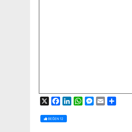
X
Facebook
LinkedIn
WhatsApp
Messenger
Email
Share
BEĞEN
12