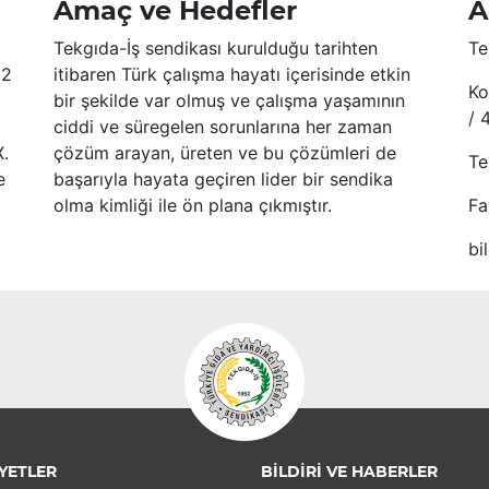
Amaç ve Hedefler
A
Tekgıda-İş sendikası kurulduğu tarihten
Te
52
itibaren Türk çalışma hayatı içerisinde etkin
Ko
bir şekilde var olmuş ve çalışma yaşamının
/ 
ciddi ve süregelen sorunlarına her zaman
X.
çözüm arayan, üreten ve bu çözümleri de
Te
e
başarıyla hayata geçiren lider bir sendika
olma kimliği ile ön plana çıkmıştır.
Fa
bi
YETLER
BİLDİRİ VE HABERLER