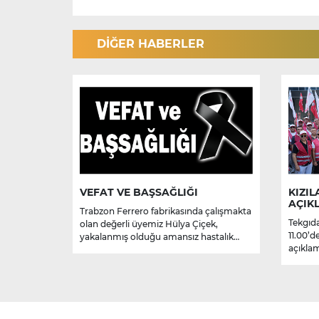
DİĞER HABERLER
VEFAT VE BAŞSAĞLIĞI
KIZIL
AÇIK
Trabzon Ferrero fabrikasında çalışmakta
Tekgıda
olan değerli üyemiz Hülya Çiçek,
11.00’d
yakalanmış olduğu amansız hastalık
açıklam
sebebiyle hayatını kaybetmiştir.
Merhume’ye Allah’tan rahmet; başta
ailesi olmak üzere yakınlarına,
sevenlerine ve çalışma arkadaşlarına
başsağlığı ve sabır dileriz.