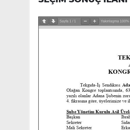
Sayfa
1
/
1
Yakınlaşma
100%