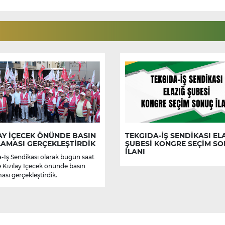
AY İÇECEK ÖNÜNDE BASIN
TEKGIDA-İŞ SENDİKASI EL
LAMASI GERÇEKLEŞTİRDİK
ŞUBESİ KONGRE SEÇİM S
İLANI
-İş Sendikası olarak bugün saat
e Kızılay İçecek önünde basın
ası gerçekleştirdik.