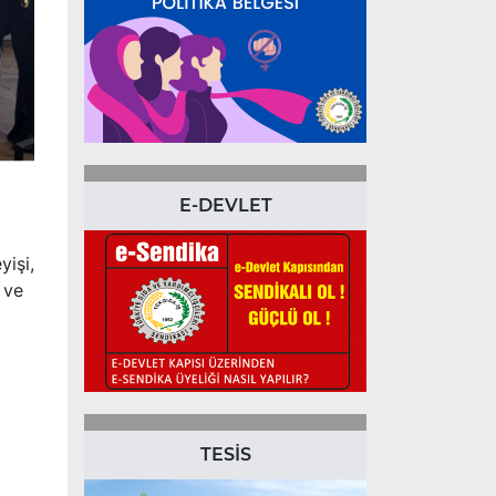
E-DEVLET
yişi,
 ve
TESİS