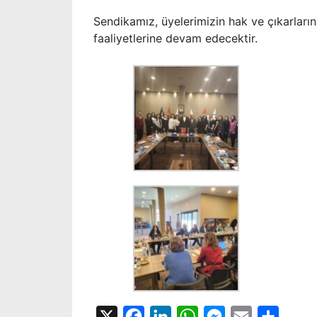
Sendikamız, üyelerimizin hak ve çıkarları
faaliyetlerine devam edecektir.
X
Facebook
LinkedIn
WhatsApp
Messenger
Email
Share