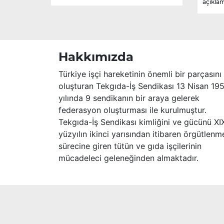
açıklam
sebebiyle hayatını kaybetmiştir.
Merhume’ye Allah’tan rahmet; başta
ailesi olmak üzere yakınlarına,
sevenlerine ve çalışma arkadaşlarına
başsağlığı ve sabır dileriz.
Hakkımızda
Türkiye işçi hareketinin önemli bir parçasını
oluşturan Tekgıda-İş Sendikası 13 Nisan 19
yılında 9 sendikanın bir araya gelerek
federasyon oluşturması ile kurulmuştur.
Tekgıda-İş Sendikası kimliğini ve gücünü XI
yüzyılın ikinci yarısından itibaren örgütlenm
sürecine giren tütün ve gıda işçilerinin
mücadeleci geleneğinden almaktadır.