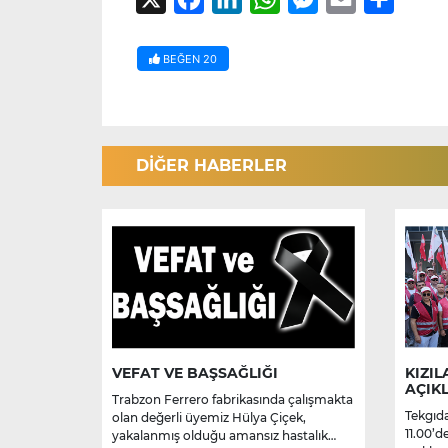
BEĞEN
20
DİĞER HABERLER
VEFAT VE BAŞSAĞLIĞI
KIZIL
AÇIK
Trabzon Ferrero fabrikasında çalışmakta
Tekgıda
olan değerli üyemiz Hülya Çiçek,
11.00’d
yakalanmış olduğu amansız hastalık