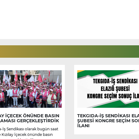
AY İÇECEK ÖNÜNDE BASIN
TEKGIDA-İŞ SENDİKASI EL
LAMASI GERÇEKLEŞTİRDİK
ŞUBESİ KONGRE SEÇİM S
İLANI
-İş Sendikası olarak bugün saat
e Kızılay İçecek önünde basın