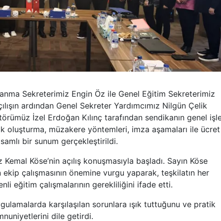
tlanma Sekreterimiz Engin Öz ile Genel Eğitim Sekreterimiz
çılışın ardından Genel Sekreter Yardımcımız Nilgün Çelik
rümüz İzel Erdoğan Kılınç tarafından sendikanın genel işle
slak oluşturma, müzakere yöntemleri, imza aşamaları ile ücret
samlı bir sunum gerçekleştirildi.
z Kemal Köse’nin açılış konuşmasıyla başladı. Sayın Köse
n ekip çalışmasının önemine vurgu yaparak, teşkilatın her
 eğitim çalışmalarının gerekliliğini ifade etti.
gulamalarda karşılaşılan sorunlara ışık tuttuğunu ve pratik
uniyetlerini dile getirdi.