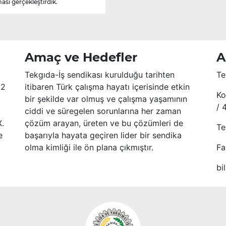
ası gerçekleştirdik.
Amaç ve Hedefler
A
Tekgıda-İş sendikası kurulduğu tarihten
Te
52
itibaren Türk çalışma hayatı içerisinde etkin
Ko
bir şekilde var olmuş ve çalışma yaşamının
/ 
ciddi ve süregelen sorunlarına her zaman
X.
çözüm arayan, üreten ve bu çözümleri de
Te
e
başarıyla hayata geçiren lider bir sendika
olma kimliği ile ön plana çıkmıştır.
Fa
bi