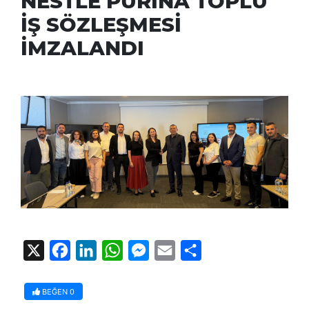
NESTLE PURİNA TOPLU
İŞ SÖZLEŞMESİ
İMZALANDI
X
Facebook
LinkedIn
WhatsApp
Messenger
Email
Share
BEĞEN
0