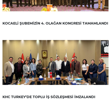
KOCAELİ ŞUBEMİZİN 4. OLAĞAN KONGRESİ TAMAMLANDI
KHC TURKEY‘DE TOPLU İŞ SÖZLEŞMESİ İMZALANDI