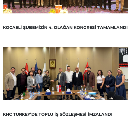
KOCAELİ ŞUBEMİZİN 4. OLAĞAN KONGRESİ TAMAMLANDI
KHC TURKEY‘DE TOPLU İŞ SÖZLEŞMESİ İMZALANDI