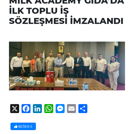
MİLK ACADEMY GIDA’DA
İLK TOPLU İŞ
SÖZLEŞMESİ İMZALANDI
X
Facebook
LinkedIn
WhatsApp
Messenger
Email
Share
BEĞEN
0