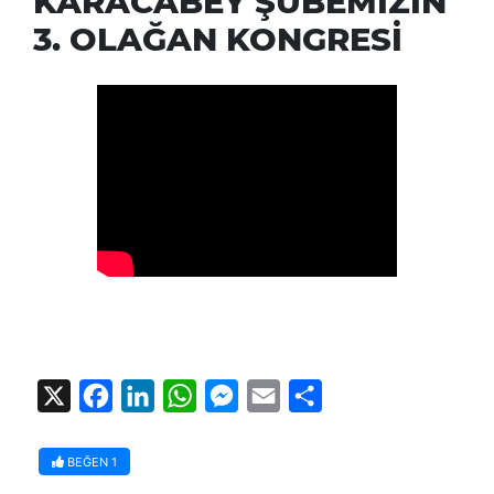
KARACABEY ŞUBEMİZİN
3. OLAĞAN KONGRESİ
X
Facebook
LinkedIn
WhatsApp
Messenger
Email
Share
BEĞEN
1