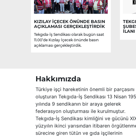
KIZILAY İÇECEK ÖNÜNDE BASIN
TEKGI
AÇIKLAMASI GERÇEKLEŞTİRDİK
ŞUBE
İLANI
Tekgıda-İş Sendikası olarak bugün saat
11.00’de Kızılay İçecek önünde basın
açıklaması gerçekleştirdik.
Hakkımızda
Türkiye işçi hareketinin önemli bir parçasını
oluşturan Tekgıda-İş Sendikası 13 Nisan 19
yılında 9 sendikanın bir araya gelerek
federasyon oluşturması ile kurulmuştur.
Tekgıda-İş Sendikası kimliğini ve gücünü XI
yüzyılın ikinci yarısından itibaren örgütlenm
sürecine giren tütün ve gıda işçilerinin