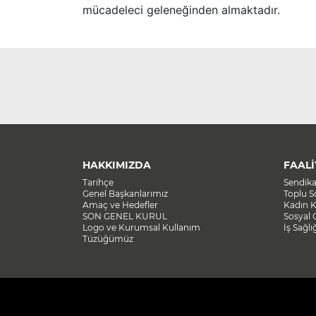
mücadeleci geleneğinden almaktadır.
HAKKIMIZDA
FAALİ
Tarihçe
Sendik
Genel Başkanlarımız
Toplu 
Amaç ve Hedefler
Kadın K
SON GENEL KURUL
Sosyal 
Logo ve Kurumsal Kullanım
İş Sağlı
Tüzüğümüz