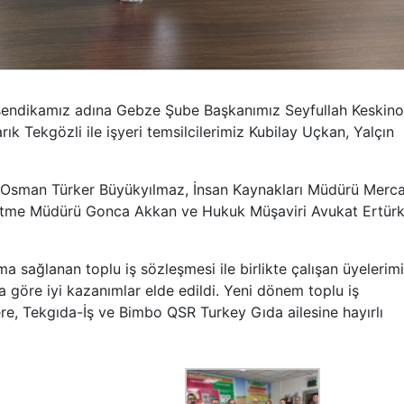
 sendikamız adına Gebze Şube Başkanımız Seyfullah Keskino
ık Tekgözli ile işyeri temsilcilerimiz Kubilay Uçkan, Yalçın
r Osman Türker Büyükyılmaz, İnsan Kaynakları Müdürü Merc
letme Müdürü Gonca Akkan ve Hukuk Müşaviri Avukat Ertür
ma sağlanan toplu iş sözleşmesi ile birlikte çalışan üyelerim
 göre iyi kazanımlar elde edildi. Yeni dönem toplu iş
re, Tekgıda-İş ve Bimbo QSR Turkey Gıda ailesine hayırlı