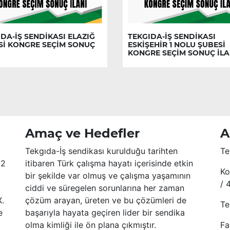
DA-İŞ SENDİKASI ELAZIĞ
TEKGIDA-İŞ SENDİKASI
Sİ KONGRE SEÇİM SONUÇ
ESKİŞEHİR 1 NOLU ŞUBESİ
KONGRE SEÇİM SONUÇ İLA
Amaç ve Hedefler
A
Tekgıda-İş sendikası kurulduğu tarihten
Te
52
itibaren Türk çalışma hayatı içerisinde etkin
Ko
bir şekilde var olmuş ve çalışma yaşamının
/ 
ciddi ve süregelen sorunlarına her zaman
X.
çözüm arayan, üreten ve bu çözümleri de
Te
e
başarıyla hayata geçiren lider bir sendika
olma kimliği ile ön plana çıkmıştır.
Fa