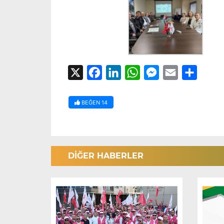
X
Facebook
LinkedIn
WhatsApp
Messenger
Email
Share
BEĞEN
14
DİĞER HABERLER