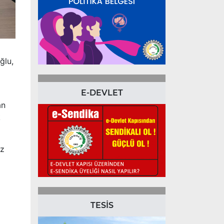
ğlu,
E-DEVLET
an
k
iz
TESİS