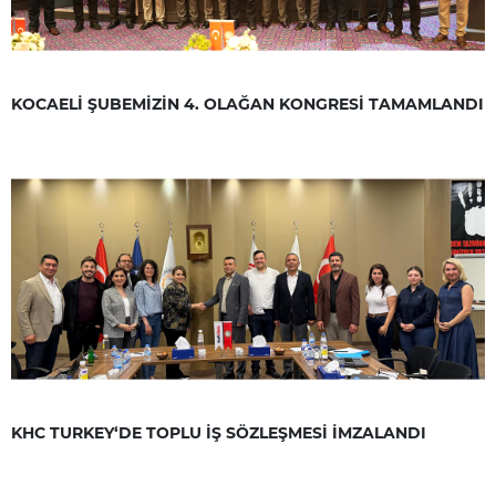
KOCAELİ ŞUBEMİZİN 4. OLAĞAN KONGRESİ TAMAMLANDI
KHC TURKEY‘DE TOPLU İŞ SÖZLEŞMESİ İMZALANDI