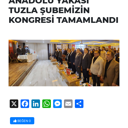
ANADOLU YAKASI
TUZLA ŞUBEMİZİN
KONGRESİ TAMAMLANDI
X
Facebook
LinkedIn
WhatsApp
Messenger
Email
Share
BEĞEN
0